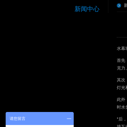
新闻中心
水幕
首先
克力
其次
灯光
此外
时水
请您留言
*后
墙互